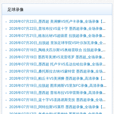
足球录像
2026年07月22日_墨西超 美洲狮VS托卢卡录像_全场录像【高清回放】
2026年07月22日_普埃布拉VS蓝十字 墨西超录像_全场录像【全场回放】
2026年07月21日_格洛比纳VS超级星 拉脱超录像_全场录像【全场回放】
2026年07月20日_拉脱超 里加足球学院VS叶尔加瓦录像_全场录像【视频集锦】
2026年07月19日_陶格夫匹尔斯VS奥格雷联合 拉脱超录像_全场录像【高清回放】
2026年07月19日 墨西哥美洲VS克雷塔罗 墨西超_全场录像【全场回放】
2026年07月19日_墨西超 托卢卡VS瓜达拉哈拉录像_全场录像【高清回放】
2026年07月19日_桑托斯拉古纳VS蒙特雷 墨西超录像_全场录像【高清回放】
2026年07月19日_帕丘卡VS美洲狮 墨西超录像_高清录像【全场回放】
2026年07月19日_拉脱超 图库姆斯VS里加FC录像_高清录像【全场回放】
2026年07月18日_墨西超 普埃布拉VS华雷斯录像_高清录像【全场回放】
2026年07月18日_蓝十字VS圣路易斯竞技 墨西超录像_全场录像【视频集锦】
2026年07月18日_阿特拉斯VS莱昂 墨西超录像_全场录像【视频集锦】
2026年07月17日_老虎大学VS蒂华纳 墨西超录像_全场录像【全场回放】