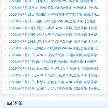
2026年07月21日_神秘人VS女武神 WNBA录像_全场录像【视频集锦】
2026年07月21日_山猫VS风暴 WNBA录像_全场录像【全场回放】
2026年07月21日_WNBA 王牌VS多伦多节奏录像_高清录像【全场回放】
2026年07月21日 自由人VS飞翼 WNBA_全场录像【全场回放】
2026年07月20日_阳光VS水星 WNBA录像_高清录像【全场回放】
2026年07月20日_WNBA 天空VS梦想录像_高清录像【全场回放】
2026年07月20日_WNBA 火花VS飞翼录像_高清录像【全场回放】
2026年07月19日_神秘人VS女武神 WNBA录像_全场录像【全场回放】
2026年07月19日_WNBA 波特兰火焰VS山猫录像_全场录像【高清回放】
2026年07月19日 自由人VS狂热 WNBA_全场录像【全场回放】
2026年07月18日 阳光VS水星 WNBA_全场录像【视频集锦】
2026年07月18日_WNBA 风暴VS狂热录像_全场录像【高清回放】
2026年07月18日_梦想VS多伦多节奏 WNBA录像_全场录像【高清回放】
2026年07月18日_WNBA 火花VS天空录像_高清录像【全场回放】
热门标签