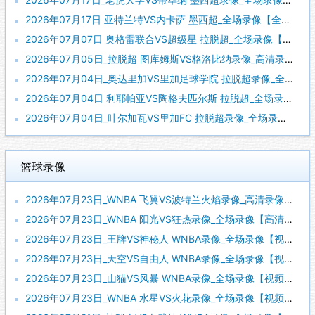
2026年07月17日 亚特兰特VS内卡萨 墨西超_全场录像【全场回放】
2026年07月07日 奥格雷联合VS超级星 拉脱超_全场录像【全场回放】
2026年07月05日_拉脱超 图库姆斯VS格洛比纳录像_高清录像【全场回放】
2026年07月04日_奥达里加VS里加足球学院 拉脱超录像_全场录像【全场回放】
2026年07月04日 利耶帕亚VS陶格夫匹尔斯 拉脱超_全场录像【视频集锦】
2026年07月04日_叶尔加瓦VS里加FC 拉脱超录像_全场录像【视频集锦】
篮球录像
2026年07月23日_WNBA 飞翼VS波特兰火焰录像_高清录像【全场回放】
2026年07月23日_WNBA 阳光VS狂热录像_全场录像【高清回放】
2026年07月23日_王牌VS神秘人 WNBA录像_全场录像【视频集锦】
2026年07月23日_天空VS自由人 WNBA录像_全场录像【视频集锦】
2026年07月23日_山猫VS风暴 WNBA录像_全场录像【视频集锦】
2026年07月23日_WNBA 水星VS火花录像_全场录像【视频集锦】