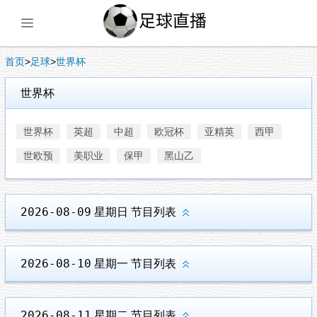
展开菜单
首页
>
足球
>
世界杯
世界杯
世界杯
英超
中超
欧冠杯
亚精英
西甲
世欧预
美职业
保甲
黑山乙
2026-08-09
星期日
节目列表
2026-08-10
星期一
节目列表
2026-08-11
星期二
节目列表