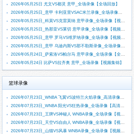
2026年05月25日 尤文VS都灵 意甲_全场录像【全场回放】
2026年05月25日_意甲 卡利亚里VSAC米兰录像_全场录像【高清回放】
2026年05月25日_科莫VS克雷莫纳 意甲录像_全场录像【视频集锦】
2026年05月25日_热那亚VS莱切 意甲录像_全场录像【视频集锦】
2026年05月25日_意甲 罗马VS维罗纳录像_全场录像【视频集锦】
2026年05月25日_意甲 乌迪内斯VS那不勒斯录像_全场录像【高清回放】
2026年05月24日_萨索洛VS帕尔马 意甲录像_全场录像【全场回放】
2026年05月24日 比萨VS拉齐奥 意甲_全场录像【视频集锦】
篮球录像
2026年07月23日_WNBA 飞翼VS波特兰火焰录像_高清录像【全场回放】
2026年07月23日_WNBA 阳光VS狂热录像_全场录像【高清回放】
2026年07月23日_王牌VS神秘人 WNBA录像_全场录像【视频集锦】
2026年07月23日_天空VS自由人 WNBA录像_全场录像【视频集锦】
2026年07月23日_山猫VS风暴 WNBA录像_全场录像【视频集锦】