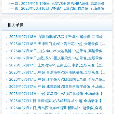
上一篇 : 2026年06月09日_风暴VS王牌 WNBA录像_高清录像
下一篇 : 2026年06月10日_WNBA 飞翼VS山猫录像_全场录像
相关录像
2026年07月18日_深圳新鹏城VS武汉三镇 中超录像_高清录像【全场回放】
2026年07月18日 天津津门虎VS上海申花 中超_全场录像【全场回放】
2026年07月18日_山东泰山VS大连英博 中超录像_高清录像【全场回放】
2026年07月18日_浙江队VS重庆铜梁龙 中超录像_全场录像【高清回放】
2026年07月17日 上海海港VS云南玉昆 中超_全场录像【全场回放】
2026年07月17日_中超 青岛海牛VS河南队录像_全场录像【视频集锦】
2026年07月17日_中超 辽宁铁人VS北京国安录像_全场录像【视频集锦】
2026年07月17日_中超 成都蓉城VS青岛西海岸录像_全场录像【高清回放】
2026年07月14日_中超 青岛海牛VS浙江队录像_全场录像【全场回放】
2026年07月11日 重庆铜梁龙VS成都蓉城 中超_全场录像【视频集锦】
2026年07月11日_青岛西海岸VS深圳新鹏城 中超录像_全场录像【高清回放】