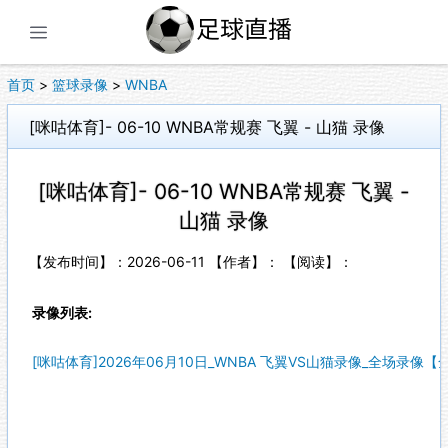
展开菜单
首页
>
篮球录像
>
WNBA
[咪咕体育]- 06-10 WNBA常规赛 飞翼 - 山猫 录像
[咪咕体育]- 06-10 WNBA常规赛 飞翼 -
山猫 录像
【发布时间】：2026-06-11 【作者】： 【阅读】：
录像列表:
[咪咕体育]2026年06月10日_WNBA 飞翼VS山猫录像_全场录像