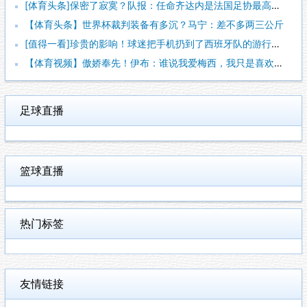
[体育头条]保密了寂寞？队报：任命齐达内是法国足协最高机密
【体育头条】世界杯裁判装备有多沉？马宁：差不多两三公斤
[值得一看]珍贵的影响！球迷把手机扔到了西班牙队的游行大巴上
【体育视频】傲娇奉先！伊布：谁说我爱梅西，我只是喜欢，他也爱
足球直播
篮球直播
热门标签
友情链接