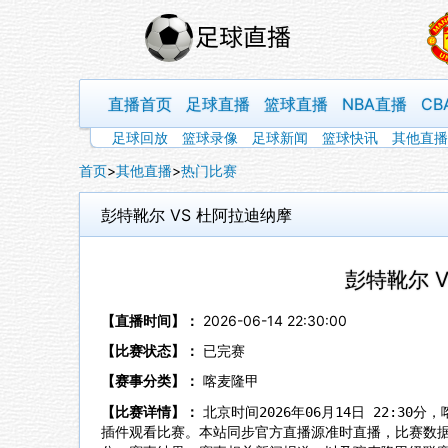
直播首页
足球直播
篮球直播
NBA直播
CB
足球回放
篮球录像
足球新闻
篮球快讯
其他直播
首页
>
其他直播
>
热门比赛
彭特靴尔 VS 杜阿拉迪纳摩
彭特靴尔 
【直播时间】：
2026-06-14 22:30:00
【比赛状态】：
已完赛
【赛事分类】：
喀麦隆甲
【比赛详情】：
北京时间2026年06月14日 22:3
插件观看比赛。本站同步官方直播源准时直播，比赛数