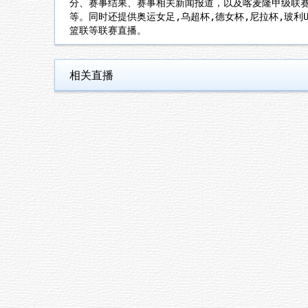
分、赛事结果、赛事相关新闻报道，以及喀麦隆甲级联
等。同时还提供奥运女足,乌超杯,德女杯,尼拉杯,玻利U20
篮联等联赛直播。
相关直播