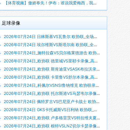
【体育视频】傲娇奉先！伊布：谁说我爱梅西，我只是喜欢，他也爱
足球录像
2026年07月24日 日林斯基VS瓦鲁尔 欧协联_全场录像【视频集锦】
2026年07月24日 埃尔维斯VS斯塔尔南 欧协联_全场录像【视频集锦】
2026年07月24日_施特拉森VS贝尔格莱德游击 欧协联录像_高清录像【全场回放】
2026年07月24日_欧协联 德里城VS里耶卡录像_高清录像【全场回放】
2026年07月24日_欧协联 斯肯迪亚VSASK布拉沃录像_全场录像【全场回放】
2026年07月24日_欧协联 卡里鲁VS舒尔本录像_高清录像【全场回放】
2026年07月24日_科佩尔VSNSI鲁纳维克 欧协联录像_全场录像【视频集锦】
2026年07月24日_欧协联 托尔斯港VS马瑟韦尔录像_全场录像【高清回放】
2026年07月24日 佩特罗古VS巴尼亚卢卡战士 欧协联_全场录像【视频集锦】
2026年07月24日 GKS卡托威斯VS日利纳 欧协联_全场录像【全场回放】
2026年07月24日_欧协联 卢多格雷茨VS特拉维夫夏普尔录像_全场录像【高清回放】
2026年07月24日_欧协联 根特VSLNZ切尔卡瑟录像_高清录像【全场回放】