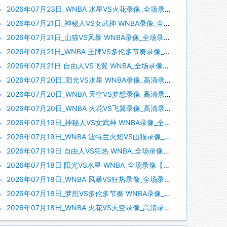
2026年07月23日_WNBA 水星VS火花录像_全场录像【视频集锦】
2026年07月21日_神秘人VS女武神 WNBA录像_全场录像【视频集锦】
2026年07月21日_山猫VS风暴 WNBA录像_全场录像【全场回放】
2026年07月21日_WNBA 王牌VS多伦多节奏录像_高清录像【全场回放】
2026年07月21日 自由人VS飞翼 WNBA_全场录像【全场回放】
2026年07月20日_阳光VS水星 WNBA录像_高清录像【全场回放】
2026年07月20日_WNBA 天空VS梦想录像_高清录像【全场回放】
2026年07月20日_WNBA 火花VS飞翼录像_高清录像【全场回放】
2026年07月19日_神秘人VS女武神 WNBA录像_全场录像【全场回放】
2026年07月19日_WNBA 波特兰火焰VS山猫录像_全场录像【高清回放】
2026年07月19日 自由人VS狂热 WNBA_全场录像【全场回放】
2026年07月18日 阳光VS水星 WNBA_全场录像【视频集锦】
2026年07月18日_WNBA 风暴VS狂热录像_全场录像【高清回放】
2026年07月18日_梦想VS多伦多节奏 WNBA录像_全场录像【高清回放】
2026年07月18日_WNBA 火花VS天空录像_高清录像【全场回放】