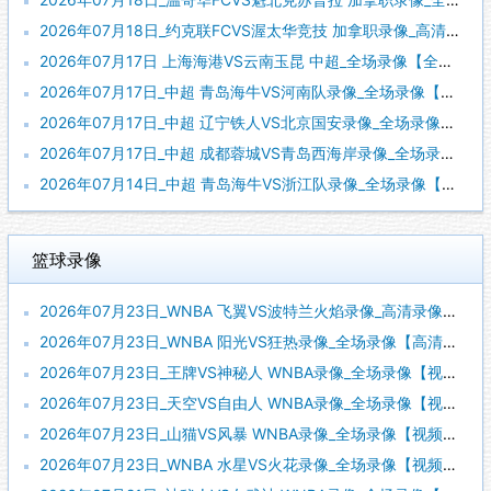
2026年07月18日_约克联FCVS渥太华竞技 加拿职录像_高清录像【全场回放】
2026年07月17日 上海海港VS云南玉昆 中超_全场录像【全场回放】
2026年07月17日_中超 青岛海牛VS河南队录像_全场录像【视频集锦】
2026年07月17日_中超 辽宁铁人VS北京国安录像_全场录像【视频集锦】
2026年07月17日_中超 成都蓉城VS青岛西海岸录像_全场录像【高清回放】
2026年07月14日_中超 青岛海牛VS浙江队录像_全场录像【全场回放】
篮球录像
2026年07月23日_WNBA 飞翼VS波特兰火焰录像_高清录像【全场回放】
2026年07月23日_WNBA 阳光VS狂热录像_全场录像【高清回放】
2026年07月23日_王牌VS神秘人 WNBA录像_全场录像【视频集锦】
2026年07月23日_天空VS自由人 WNBA录像_全场录像【视频集锦】
2026年07月23日_山猫VS风暴 WNBA录像_全场录像【视频集锦】
2026年07月23日_WNBA 水星VS火花录像_全场录像【视频集锦】