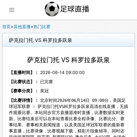
展开菜单
首页
>
其他直播
>
热门比赛
萨克拉门托 VS 科罗拉多跃泉
萨克拉门托 VS 科罗拉多跃泉
【直播时间】：
2026-06-14 09:00:00
【比赛状态】：
已完赛
【赛事分类】：
美冠
【比赛详情】：
北京时间2026年06月14日 09:00分，美国足
球冠军联赛 : 萨克拉门托VS科罗拉多跃泉高清在线直播，无插
件观看比赛。本站同步官方直播源准时直播，比赛数据实时更
新。比赛结束后可以在本站查看比赛全程录像、比赛比分、赛
事结果、赛事相关新闻报道，以及美国足球冠军联赛的最新赛
事直播，比赛录像，比赛视频下载，精彩片段集锦等。同时还
提供巴塞阿甲,巴高丙,新西联U20,澳北后备,土U21甲,大洋女