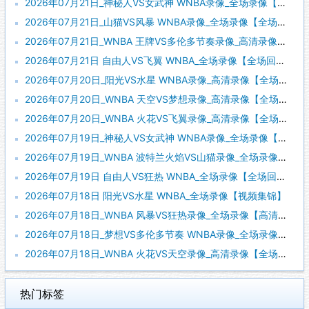
2026年07月21日_神秘人VS女武神 WNBA录像_全场录像【视频集锦】
2026年07月21日_山猫VS风暴 WNBA录像_全场录像【全场回放】
2026年07月21日_WNBA 王牌VS多伦多节奏录像_高清录像【全场回放】
2026年07月21日 自由人VS飞翼 WNBA_全场录像【全场回放】
2026年07月20日_阳光VS水星 WNBA录像_高清录像【全场回放】
2026年07月20日_WNBA 天空VS梦想录像_高清录像【全场回放】
2026年07月20日_WNBA 火花VS飞翼录像_高清录像【全场回放】
2026年07月19日_神秘人VS女武神 WNBA录像_全场录像【全场回放】
2026年07月19日_WNBA 波特兰火焰VS山猫录像_全场录像【高清回放】
2026年07月19日 自由人VS狂热 WNBA_全场录像【全场回放】
2026年07月18日 阳光VS水星 WNBA_全场录像【视频集锦】
2026年07月18日_WNBA 风暴VS狂热录像_全场录像【高清回放】
2026年07月18日_梦想VS多伦多节奏 WNBA录像_全场录像【高清回放】
2026年07月18日_WNBA 火花VS天空录像_高清录像【全场回放】
热门标签