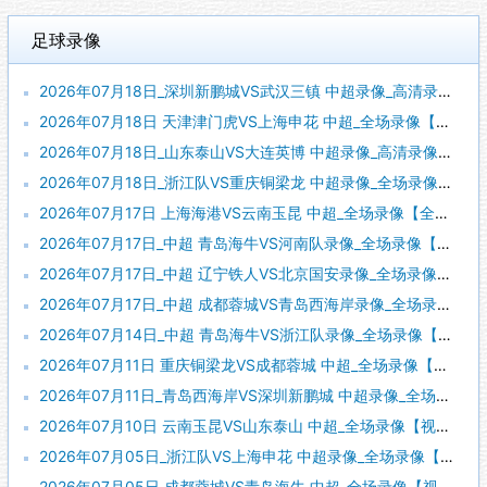
足球录像
2026年07月18日_深圳新鹏城VS武汉三镇 中超录像_高清录像【全场回放】
2026年07月18日 天津津门虎VS上海申花 中超_全场录像【全场回放】
2026年07月18日_山东泰山VS大连英博 中超录像_高清录像【全场回放】
2026年07月18日_浙江队VS重庆铜梁龙 中超录像_全场录像【高清回放】
2026年07月17日 上海海港VS云南玉昆 中超_全场录像【全场回放】
2026年07月17日_中超 青岛海牛VS河南队录像_全场录像【视频集锦】
2026年07月17日_中超 辽宁铁人VS北京国安录像_全场录像【视频集锦】
2026年07月17日_中超 成都蓉城VS青岛西海岸录像_全场录像【高清回放】
2026年07月14日_中超 青岛海牛VS浙江队录像_全场录像【全场回放】
2026年07月11日 重庆铜梁龙VS成都蓉城 中超_全场录像【视频集锦】
2026年07月11日_青岛西海岸VS深圳新鹏城 中超录像_全场录像【高清回放】
2026年07月10日 云南玉昆VS山东泰山 中超_全场录像【视频集锦】
2026年07月05日_浙江队VS上海申花 中超录像_全场录像【高清回放】
2026年07月05日 成都蓉城VS青岛海牛 中超_全场录像【视频集锦】