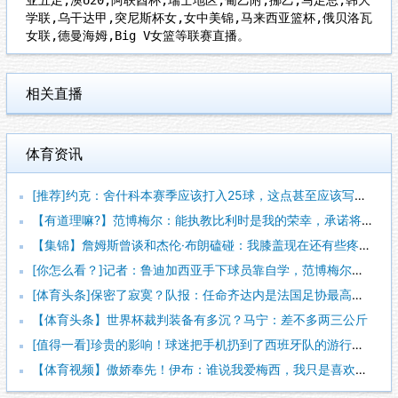
学联,乌干达甲,突尼斯杯女,女中美锦,马来西亚篮杯,俄贝洛瓦
女联,德曼海姆,Big V女篮等联赛直播。
相关直播
体育资讯
[推荐]约克：舍什科本赛季应该打入25球，这点甚至应该写进他
【有道理嘛?】范博梅尔：能执教比利时是我的荣幸，承诺将做到勤
【集锦】詹姆斯曾谈和杰伦·布朗磕碰：我膝盖现在还有些疼 幸好
[你怎么看？]记者：鲁迪加西亚手下球员靠自学，范博梅尔是更年
[体育头条]保密了寂寞？队报：任命齐达内是法国足协最高机密
【体育头条】世界杯裁判装备有多沉？马宁：差不多两三公斤
[值得一看]珍贵的影响！球迷把手机扔到了西班牙队的游行大巴上
【体育视频】傲娇奉先！伊布：谁说我爱梅西，我只是喜欢，他也爱