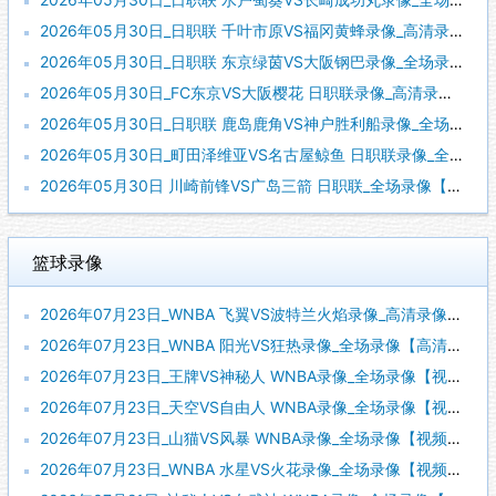
2026年05月30日_日职联 千叶市原VS福冈黄蜂录像_高清录像【全场回放】
2026年05月30日_日职联 东京绿茵VS大阪钢巴录像_全场录像【视频集锦】
2026年05月30日_FC东京VS大阪樱花 日职联录像_高清录像【全场回放】
2026年05月30日_日职联 鹿岛鹿角VS神户胜利船录像_全场录像【高清回放】
2026年05月30日_町田泽维亚VS名古屋鲸鱼 日职联录像_全场录像【视频集锦】
2026年05月30日 川崎前锋VS广岛三箭 日职联_全场录像【全场回放】
篮球录像
2026年07月23日_WNBA 飞翼VS波特兰火焰录像_高清录像【全场回放】
2026年07月23日_WNBA 阳光VS狂热录像_全场录像【高清回放】
2026年07月23日_王牌VS神秘人 WNBA录像_全场录像【视频集锦】
2026年07月23日_天空VS自由人 WNBA录像_全场录像【视频集锦】
2026年07月23日_山猫VS风暴 WNBA录像_全场录像【视频集锦】
2026年07月23日_WNBA 水星VS火花录像_全场录像【视频集锦】