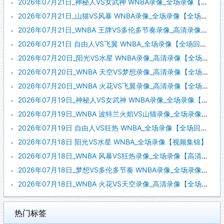
2026年07月21日_神秘人VS女武神 WNBA录像_全场录像【视频集锦】
2026年07月21日_山猫VS风暴 WNBA录像_全场录像【全场回放】
2026年07月21日_WNBA 王牌VS多伦多节奏录像_高清录像【全场回放】
2026年07月21日 自由人VS飞翼 WNBA_全场录像【全场回放】
2026年07月20日_阳光VS水星 WNBA录像_高清录像【全场回放】
2026年07月20日_WNBA 天空VS梦想录像_高清录像【全场回放】
2026年07月20日_WNBA 火花VS飞翼录像_高清录像【全场回放】
2026年07月19日_神秘人VS女武神 WNBA录像_全场录像【全场回放】
2026年07月19日_WNBA 波特兰火焰VS山猫录像_全场录像【高清回放】
2026年07月19日 自由人VS狂热 WNBA_全场录像【全场回放】
2026年07月18日 阳光VS水星 WNBA_全场录像【视频集锦】
2026年07月18日_WNBA 风暴VS狂热录像_全场录像【高清回放】
2026年07月18日_梦想VS多伦多节奏 WNBA录像_全场录像【高清回放】
2026年07月18日_WNBA 火花VS天空录像_高清录像【全场回放】
热门标签