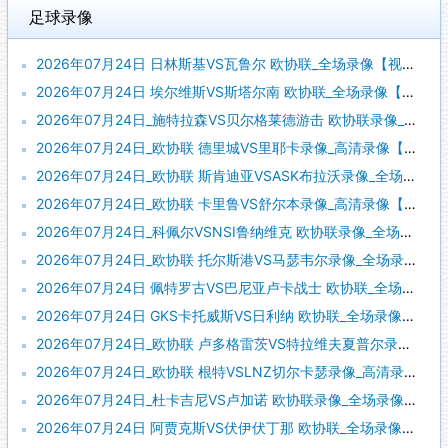
足球录像
2026年07月24日 日林斯基VS瓦鲁尔 欧协联_全场录像【视频集锦】
2026年07月24日 埃尔维斯VS斯塔尔南 欧协联_全场录像【视频集锦】
2026年07月24日_施特拉森VS贝尔格莱德游击 欧协联录像_高清录像【全场回放】
2026年07月24日_欧协联 德里城VS里耶卡录像_高清录像【全场回放】
2026年07月24日_欧协联 斯肯迪亚VSASK布拉沃录像_全场录像【全场回放】
2026年07月24日_欧协联 卡里鲁VS舒尔本录像_高清录像【全场回放】
2026年07月24日_科佩尔VSNSI鲁纳维克 欧协联录像_全场录像【视频集锦】
2026年07月24日_欧协联 托尔斯港VS马瑟韦尔录像_全场录像【高清回放】
2026年07月24日 佩特罗古VS巴尼亚卢卡战士 欧协联_全场录像【视频集锦】
2026年07月24日 GKS卡托威斯VS日利纳 欧协联_全场录像【全场回放】
2026年07月24日_欧协联 卢多格雷茨VS特拉维夫夏普尔录像_全场录像【高清回放】
2026年07月24日_欧协联 根特VSLNZ切尔卡瑟录像_高清录像【全场回放】
2026年07月24日_杜卡吉尼VS卢加诺 欧协联录像_全场录像【视频集锦】
2026年07月24日 阿贾克斯VS伏伊伏丁那 欧协联_全场录像【视频集锦】