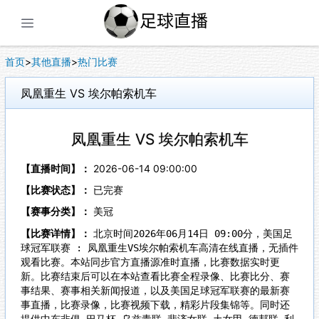
展开菜单
首页
>
其他直播
>
热门比赛
凤凰重生 VS 埃尔帕索机车
凤凰重生 VS 埃尔帕索机车
【直播时间】：
2026-06-14 09:00:00
【比赛状态】：
已完赛
【赛事分类】：
美冠
【比赛详情】：
北京时间2026年06月14日 09:00分，美国足
球冠军联赛 : 凤凰重生VS埃尔帕索机车高清在线直播，无插件
观看比赛。本站同步官方直播源准时直播，比赛数据实时更
新。比赛结束后可以在本站查看比赛全程录像、比赛比分、赛
事结果、赛事相关新闻报道，以及美国足球冠军联赛的最新赛
事直播，比赛录像，比赛视频下载，精彩片段集锦等。同时还
提供中东非俱,巴马杯,乌兹青联,斐济女联,土女甲,德邦联,利