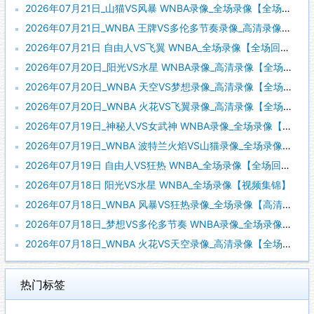
2026年07月21日_山猫VS风暴 WNBA录像_全场录像【全场回放】
2026年07月21日_WNBA 王牌VS多伦多节奏录像_高清录像【全场回放】
2026年07月21日 自由人VS飞翼 WNBA_全场录像【全场回放】
2026年07月20日_阳光VS水星 WNBA录像_高清录像【全场回放】
2026年07月20日_WNBA 天空VS梦想录像_高清录像【全场回放】
2026年07月20日_WNBA 火花VS飞翼录像_高清录像【全场回放】
2026年07月19日_神秘人VS女武神 WNBA录像_全场录像【全场回放】
2026年07月19日_WNBA 波特兰火焰VS山猫录像_全场录像【高清回放】
2026年07月19日 自由人VS狂热 WNBA_全场录像【全场回放】
2026年07月18日 阳光VS水星 WNBA_全场录像【视频集锦】
2026年07月18日_WNBA 风暴VS狂热录像_全场录像【高清回放】
2026年07月18日_梦想VS多伦多节奏 WNBA录像_全场录像【高清回放】
2026年07月18日_WNBA 火花VS天空录像_高清录像【全场回放】
热门标签