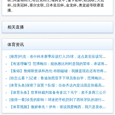
杯,拉美冠杯,塞尔女联,日本皇后杯,金龙杯,奥篮超等联赛直
播。
相关直播
体育资讯
[推荐]约克：舍什科本赛季应该打入25球，这点甚至应该写进他
【有道理嘛?】范博梅尔：能执教比利时是我的荣幸，承诺将做到勤
【集锦】詹姆斯曾谈和杰伦·布朗磕碰：我膝盖现在还有些疼 幸好
[你怎么看？]记者：鲁迪加西亚手下球员靠自学，范博梅尔是更年
[体育头条]保密了寂寞？队报：任命齐达内是法国足协最高机密
【体育头条】世界杯裁判装备有多沉？马宁：差不多两三公斤
[值得一看]珍贵的影响！球迷把手机扔到了西班牙队的游行大巴上
【体育视频】傲娇奉先！伊布：谁说我爱梅西，我只是喜欢，他也爱