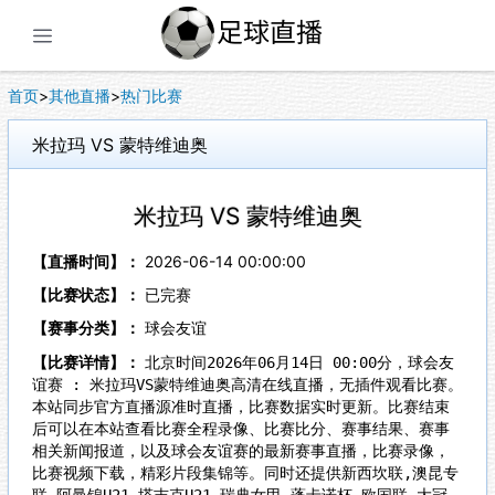
展开菜单
首页
>
其他直播
>
热门比赛
米拉玛 VS 蒙特维迪奥
米拉玛 VS 蒙特维迪奥
【直播时间】：
2026-06-14 00:00:00
【比赛状态】：
已完赛
【赛事分类】：
球会友谊
【比赛详情】：
北京时间2026年06月14日 00:00分，球会友
谊赛 : 米拉玛VS蒙特维迪奥高清在线直播，无插件观看比赛。
本站同步官方直播源准时直播，比赛数据实时更新。比赛结束
后可以在本站查看比赛全程录像、比赛比分、赛事结果、赛事
相关新闻报道，以及球会友谊赛的最新赛事直播，比赛录像，
比赛视频下载，精彩片段集锦等。同时还提供新西坎联,澳昆专
联,阿曼锦U21,塔吉克U21,瑞典女甲,蓬卡诺杯,欧国联,大冠