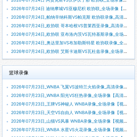
2026年07月24日 迪纳摩城VS亚穆尼积 欧协联_全场录像【视频集锦】
2026年07月24日_帕纳辛纳科斯VS帕克斯 欧协联录像_高清录像【全场回放】
2026年07月24日_欧协联 哥本哈根VS普莱西亚录像_高清录像【全场回放】
2026年07月24日_欧协联 亚布洛内茨VS瓦特基斯录像_全场录像【高清回放】
2026年07月24日_奥达里加VS布加勒斯特星 欧协联录像_全场录像【高清回放】
2026年07月24日_欧协联 艾斯卡迪斯VS瓦杜兹录像_全场录像【高清回放】
篮球录像
2026年07月23日_WNBA 飞翼VS波特兰火焰录像_高清录像【全场回放】
2026年07月23日_WNBA 阳光VS狂热录像_全场录像【高清回放】
2026年07月23日_王牌VS神秘人 WNBA录像_全场录像【视频集锦】
2026年07月23日_天空VS自由人 WNBA录像_全场录像【视频集锦】
2026年07月23日_山猫VS风暴 WNBA录像_全场录像【视频集锦】
2026年07月23日_WNBA 水星VS火花录像_全场录像【视频集锦】