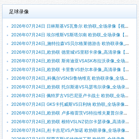
足球录像
2026年07月24日 日林斯基VS瓦鲁尔 欧协联_全场录像【视频集锦】
2026年07月24日 埃尔维斯VS斯塔尔南 欧协联_全场录像【视频集锦】
2026年07月24日_施特拉森VS贝尔格莱德游击 欧协联录像_高清录像【全场回放】
2026年07月24日_欧协联 德里城VS里耶卡录像_高清录像【全场回放】
2026年07月24日_欧协联 斯肯迪亚VSASK布拉沃录像_全场录像【全场回放】
2026年07月24日_欧协联 卡里鲁VS舒尔本录像_高清录像【全场回放】
2026年07月24日_科佩尔VSNSI鲁纳维克 欧协联录像_全场录像【视频集锦】
2026年07月24日_欧协联 托尔斯港VS马瑟韦尔录像_全场录像【高清回放】
2026年07月24日 佩特罗古VS巴尼亚卢卡战士 欧协联_全场录像【视频集锦】
2026年07月24日 GKS卡托威斯VS日利纳 欧协联_全场录像【全场回放】
2026年07月24日_欧协联 卢多格雷茨VS特拉维夫夏普尔录像_全场录像【高清回放】
2026年07月24日_欧协联 根特VSLNZ切尔卡瑟录像_高清录像【全场回放】
2026年07月24日_杜卡吉尼VS卢加诺 欧协联录像_全场录像【视频集锦】
2026年07月24日 阿贾克斯VS伏伊伏丁那 欧协联_全场录像【视频集锦】