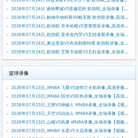
2026年07月24日 迪纳摩城VS亚穆尼积 欧协联_全场录像【视频集锦】
2026年07月24日_帕纳辛纳科斯VS帕克斯 欧协联录像_高清录像【全场回放】
2026年07月24日_欧协联 哥本哈根VS普莱西亚录像_高清录像【全场回放】
2026年07月24日_欧协联 亚布洛内茨VS瓦特基斯录像_全场录像【高清回放】
2026年07月24日_奥达里加VS布加勒斯特星 欧协联录像_全场录像【高清回放】
2026年07月24日_欧协联 艾斯卡迪斯VS瓦杜兹录像_全场录像【高清回放】
篮球录像
2026年07月23日_WNBA 飞翼VS波特兰火焰录像_高清录像【全场回放】
2026年07月23日_WNBA 阳光VS狂热录像_全场录像【高清回放】
2026年07月23日_王牌VS神秘人 WNBA录像_全场录像【视频集锦】
2026年07月23日_天空VS自由人 WNBA录像_全场录像【视频集锦】
2026年07月23日_山猫VS风暴 WNBA录像_全场录像【视频集锦】
2026年07月23日_WNBA 水星VS火花录像_全场录像【视频集锦】