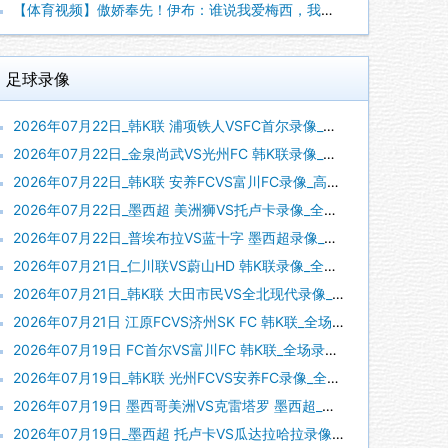
【体育视频】傲娇奉先！伊布：谁说我爱梅西，我只是喜欢，他也爱
足球录像
2026年07月22日_韩K联 浦项铁人VSFC首尔录像_全场录像【视频集锦】
2026年07月22日_金泉尚武VS光州FC 韩K联录像_全场录像【高清回放】
2026年07月22日_韩K联 安养FCVS富川FC录像_高清录像【全场回放】
2026年07月22日_墨西超 美洲狮VS托卢卡录像_全场录像【高清回放】
2026年07月22日_普埃布拉VS蓝十字 墨西超录像_全场录像【全场回放】
2026年07月21日_仁川联VS蔚山HD 韩K联录像_全场录像【视频集锦】
2026年07月21日_韩K联 大田市民VS全北现代录像_全场录像【视频集锦】
2026年07月21日 江原FCVS济州SK FC 韩K联_全场录像【全场回放】
2026年07月19日 FC首尔VS富川FC 韩K联_全场录像【视频集锦】
2026年07月19日_韩K联 光州FCVS安养FC录像_全场录像【全场回放】
2026年07月19日 墨西哥美洲VS克雷塔罗 墨西超_全场录像【全场回放】
2026年07月19日_墨西超 托卢卡VS瓜达拉哈拉录像_全场录像【高清回放】