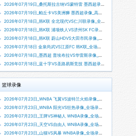
2026年07月19日_桑托斯拉古纳VS蒙特雷 墨西超录像_全场录像【高清回放】
2026年07月19日_帕丘卡VS美洲狮 墨西超录像_高清录像【全场回放】
2026年07月18日_韩K联 全北现代VS仁川联录像_全场录像【全场回放】
2026年07月18日_韩K联 浦项铁人VS济州SK FC录像_高清录像【全场回放】
2026年07月18日_韩K联 蔚山HDVS大田市民录像_全场录像【高清回放】
2026年07月18日 金泉尚武VS江原FC 韩K联_全场录像【视频集锦】
2026年07月18日_墨西超 普埃布拉VS华雷斯录像_高清录像【全场回放】
2026年07月18日_蓝十字VS圣路易斯竞技 墨西超录像_全场录像【视频集锦】
篮球录像
2026年07月23日_WNBA 飞翼VS波特兰火焰录像_高清录像【全场回放】
2026年07月23日_WNBA 阳光VS狂热录像_全场录像【高清回放】
2026年07月23日_王牌VS神秘人 WNBA录像_全场录像【视频集锦】
2026年07月23日_天空VS自由人 WNBA录像_全场录像【视频集锦】
2026年07月23日_山猫VS风暴 WNBA录像_全场录像【视频集锦】