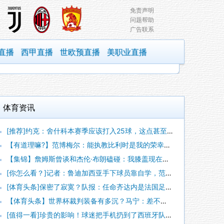
免责声明
问题帮助
广告联系
直播
西甲直播
世欧预直播
美职业直播
体育资讯
[推荐]约克：舍什科本赛季应该打入25球，这点甚至应该写进他
【有道理嘛?】范博梅尔：能执教比利时是我的荣幸，承诺将做到勤
【集锦】詹姆斯曾谈和杰伦·布朗磕碰：我膝盖现在还有些疼 幸好
[你怎么看？]记者：鲁迪加西亚手下球员靠自学，范博梅尔是更年
[体育头条]保密了寂寞？队报：任命齐达内是法国足协最高机密
【体育头条】世界杯裁判装备有多沉？马宁：差不多两三公斤
[值得一看]珍贵的影响！球迷把手机扔到了西班牙队的游行大巴上