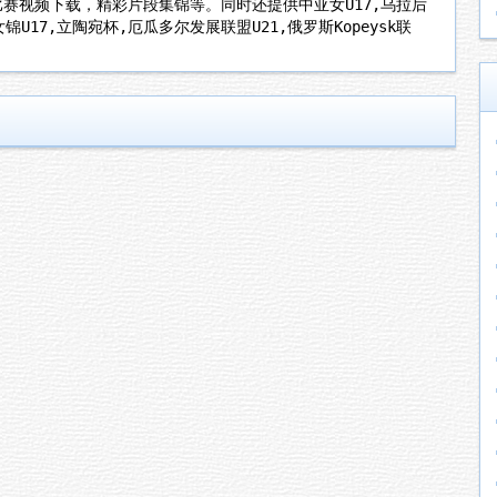
赛视频下载，精彩片段集锦等。同时还提供中亚女U17,乌拉后
锦U17,立陶宛杯,厄瓜多尔发展联盟U21,俄罗斯Kopeysk联