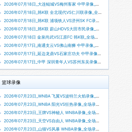
2026年07月18日_大连鲲城VS梅州客家 中甲录像_全场录像【全场回放】
2026年07月18日_韩K联 全北现代VS仁川联录像_全场录像【全场回放】
2026年07月18日_韩K联 浦项铁人VS济州SK FC录像_高清录像【全场回放】
2026年07月18日_韩K联 蔚山HDVS大田市民录像_全场录像【高清回放】
2026年07月18日 金泉尚武VS江原FC 韩K联_全场录像【视频集锦】
2026年07月17日_南通支云VS佛山南狮 中甲录像_全场录像【全场回放】
2026年07月17日_延边龙鼎VS石家庄功夫 中甲录像_全场录像【全场回放】
2026年07月17日_中甲 深圳青年人VS苏州东吴录像_全场录像【视频集锦】
篮球录像
2026年07月23日_WNBA 飞翼VS波特兰火焰录像_高清录像【全场回放】
2026年07月23日_WNBA 阳光VS狂热录像_全场录像【高清回放】
2026年07月23日_王牌VS神秘人 WNBA录像_全场录像【视频集锦】
2026年07月23日_天空VS自由人 WNBA录像_全场录像【视频集锦】
2026年07月23日_山猫VS风暴 WNBA录像_全场录像【视频集锦】