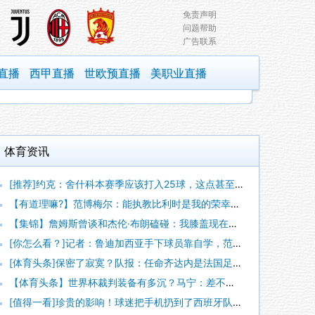
免责声明
问题帮助
广告联系
直播
西甲直播
世欧预直播
美职业直播
体育资讯
[推荐]约克：舍什科本赛季应该打入25球，这点甚至应该写进他
【有道理嘛?】范博梅尔：能执教比利时是我的荣幸，承诺将做到勤
【集锦】詹姆斯曾谈和杰伦·布朗磕碰：我膝盖现在还有些疼 幸好
[你怎么看？]记者：鲁迪加西亚手下球员靠自学，范博梅尔是更年
[体育头条]保密了寂寞？队报：任命齐达内是法国足协最高机密
【体育头条】世界杯裁判装备有多沉？马宁：差不多两三公斤
[值得一看]珍贵的影响！球迷把手机扔到了西班牙队的游行大巴上