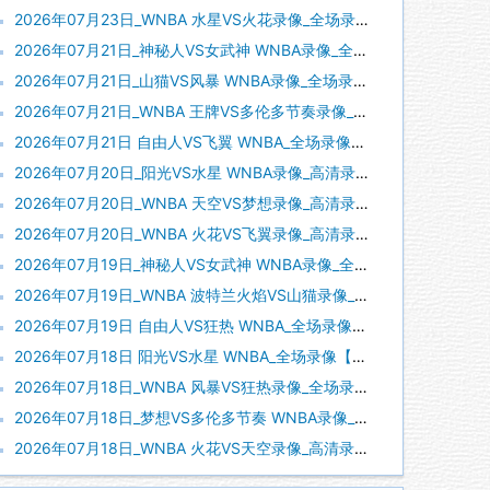
2026年07月23日_WNBA 水星VS火花录像_全场录像【视频集锦】
2026年07月21日_神秘人VS女武神 WNBA录像_全场录像【视频集锦】
2026年07月21日_山猫VS风暴 WNBA录像_全场录像【全场回放】
2026年07月21日_WNBA 王牌VS多伦多节奏录像_高清录像【全场回放】
2026年07月21日 自由人VS飞翼 WNBA_全场录像【全场回放】
2026年07月20日_阳光VS水星 WNBA录像_高清录像【全场回放】
2026年07月20日_WNBA 天空VS梦想录像_高清录像【全场回放】
2026年07月20日_WNBA 火花VS飞翼录像_高清录像【全场回放】
2026年07月19日_神秘人VS女武神 WNBA录像_全场录像【全场回放】
2026年07月19日_WNBA 波特兰火焰VS山猫录像_全场录像【高清回放】
2026年07月19日 自由人VS狂热 WNBA_全场录像【全场回放】
2026年07月18日 阳光VS水星 WNBA_全场录像【视频集锦】
2026年07月18日_WNBA 风暴VS狂热录像_全场录像【高清回放】
2026年07月18日_梦想VS多伦多节奏 WNBA录像_全场录像【高清回放】
2026年07月18日_WNBA 火花VS天空录像_高清录像【全场回放】