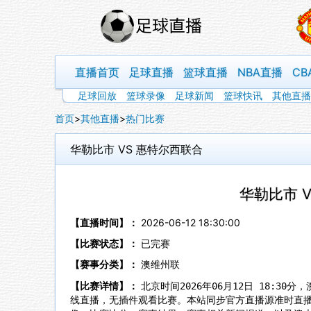
直播首页
足球直播
篮球直播
NBA直播
CB
足球回放
篮球录像
足球新闻
篮球快讯
其他直播
首页
>
其他直播
>
热门比赛
华勒比市 VS 惠特尔西联合
华勒比市 
【直播时间】：
2026-06-12 18:30:00
【比赛状态】：
已完赛
【赛事分类】：
澳维州联
【比赛详情】：
北京时间2026年06月12日 18:3
线直播，无插件观看比赛。本站同步官方直播源准时直