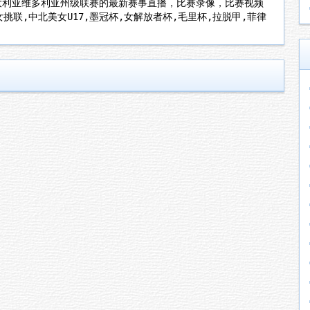
大利亚维多利亚州级联赛的最新赛事直播，比赛录像，比赛视频
联,中北美女U17,墨冠杯,女解放者杯,毛里杯,拉脱甲,菲律