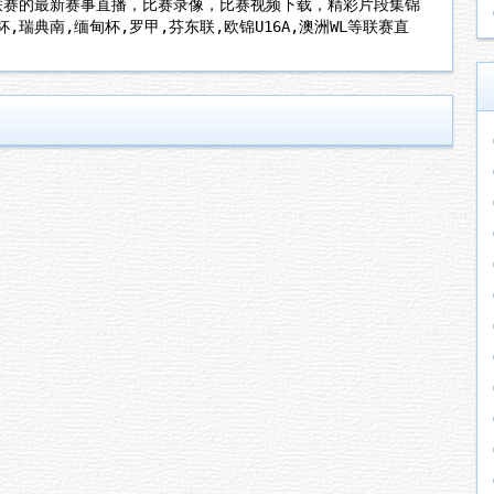
联赛的最新赛事直播，比赛录像，比赛视频下载，精彩片段集锦
,瑞典南,缅甸杯,罗甲,芬东联,欧锦U16A,澳洲WL等联赛直