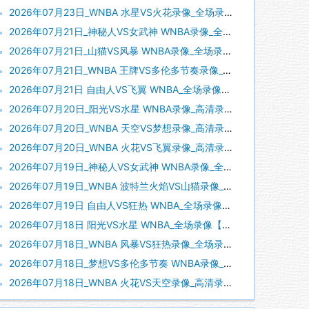
2026年07月23日_WNBA 水星VS火花录像_全场录像【视频集锦】
2026年07月21日_神秘人VS女武神 WNBA录像_全场录像【视频集锦】
2026年07月21日_山猫VS风暴 WNBA录像_全场录像【全场回放】
2026年07月21日_WNBA 王牌VS多伦多节奏录像_高清录像【全场回放】
2026年07月21日 自由人VS飞翼 WNBA_全场录像【全场回放】
2026年07月20日_阳光VS水星 WNBA录像_高清录像【全场回放】
2026年07月20日_WNBA 天空VS梦想录像_高清录像【全场回放】
2026年07月20日_WNBA 火花VS飞翼录像_高清录像【全场回放】
2026年07月19日_神秘人VS女武神 WNBA录像_全场录像【全场回放】
2026年07月19日_WNBA 波特兰火焰VS山猫录像_全场录像【高清回放】
2026年07月19日 自由人VS狂热 WNBA_全场录像【全场回放】
2026年07月18日 阳光VS水星 WNBA_全场录像【视频集锦】
2026年07月18日_WNBA 风暴VS狂热录像_全场录像【高清回放】
2026年07月18日_梦想VS多伦多节奏 WNBA录像_全场录像【高清回放】
2026年07月18日_WNBA 火花VS天空录像_高清录像【全场回放】