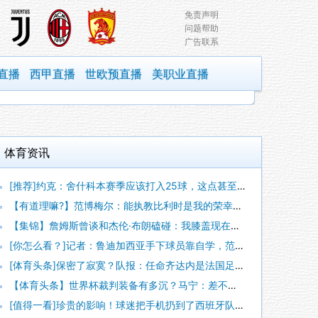
免责声明
问题帮助
广告联系
直播
西甲直播
世欧预直播
美职业直播
体育资讯
[推荐]约克：舍什科本赛季应该打入25球，这点甚至应该写进他
【有道理嘛?】范博梅尔：能执教比利时是我的荣幸，承诺将做到勤
【集锦】詹姆斯曾谈和杰伦·布朗磕碰：我膝盖现在还有些疼 幸好
[你怎么看？]记者：鲁迪加西亚手下球员靠自学，范博梅尔是更年
[体育头条]保密了寂寞？队报：任命齐达内是法国足协最高机密
【体育头条】世界杯裁判装备有多沉？马宁：差不多两三公斤
[值得一看]珍贵的影响！球迷把手机扔到了西班牙队的游行大巴上