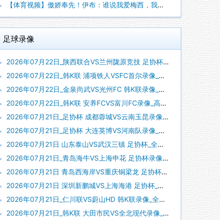
【体育视频】傲娇奉先！伊布：谁说我爱梅西，我只是喜欢，他也爱
足球录像
2026年07月22日_陕西联合VS兰州陇原竞技 足协杯录像_全场录像【视频集锦】
2026年07月22日_韩K联 浦项铁人VSFC首尔录像_全场录像【视频集锦】
2026年07月22日_金泉尚武VS光州FC 韩K联录像_全场录像【高清回放】
2026年07月22日_韩K联 安养FCVS富川FC录像_高清录像【全场回放】
2026年07月21日_足协杯 成都蓉城VS云南玉昆录像_全场录像【全场回放】
2026年07月21日_足协杯 大连英博VS河南队录像_全场录像【视频集锦】
2026年07月21日 山东泰山VS武汉三镇 足协杯_全场录像【全场回放】
2026年07月21日_青岛海牛VS上海申花 足协杯录像_全场录像【全场回放】
2026年07月21日 青岛西海岸VS重庆铜梁龙 足协杯_全场录像【全场回放】
2026年07月21日 深圳新鹏城VS上海海港 足协杯_全场录像【视频集锦】
2026年07月21日_仁川联VS蔚山HD 韩K联录像_全场录像【视频集锦】
2026年07月21日_韩K联 大田市民VS全北现代录像_全场录像【视频集锦】