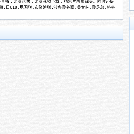
事直播，比赛录像，比赛视频下载，精彩片段集锦等。同时还提
超,日U18,尼国联,布隆迪联,波多黎各联,美女杯,黎足总,格林