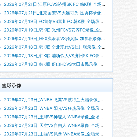
2026年07月21日 江原FCVS济州SK FC 韩K联_全场录像【全场回放】
2026年07月21日_北京国安VS大连可为 足协杯录像_全场录像【视频集锦】
2026年07月19日 FC首尔VS富川FC 韩K联_全场录像【视频集锦】
2026年07月19日_韩K联 光州FCVS安养FC录像_全场录像【全场回放】
2026年07月19日_HFX流浪者VS骑兵队 加拿职录像_全场录像【高清回放】
2026年07月18日_韩K联 全北现代VS仁川联录像_全场录像【全场回放】
2026年07月18日_韩K联 浦项铁人VS济州SK FC录像_高清录像【全场回放】
2026年07月18日_韩K联 蔚山HDVS大田市民录像_全场录像【高清回放】
篮球录像
2026年07月23日_WNBA 飞翼VS波特兰火焰录像_高清录像【全场回放】
2026年07月23日_WNBA 阳光VS狂热录像_全场录像【高清回放】
2026年07月23日_王牌VS神秘人 WNBA录像_全场录像【视频集锦】
2026年07月23日_天空VS自由人 WNBA录像_全场录像【视频集锦】
2026年07月23日_山猫VS风暴 WNBA录像_全场录像【视频集锦】