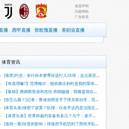
免责声明
问题帮助
广告联系
直播
西甲直播
世欧预直播
美职业直播
体育资讯
[推荐]约克：舍什科本赛季应该打入25球，这点甚至应该写进他
【有道理嘛?】范博梅尔：能执教比利时是我的荣幸，承诺将做到勤
【集锦】詹姆斯曾谈和杰伦·布朗磕碰：我膝盖现在还有些疼 幸好
[你怎么看？]记者：鲁迪加西亚手下球员靠自学，范博梅尔是更年
[体育头条]保密了寂寞？队报：任命齐达内是法国足协最高机密
【体育头条】世界杯裁判装备有多沉？马宁：差不多两三公斤
[值得一看]珍贵的影响！球迷把手机扔到了西班牙队的游行大巴上